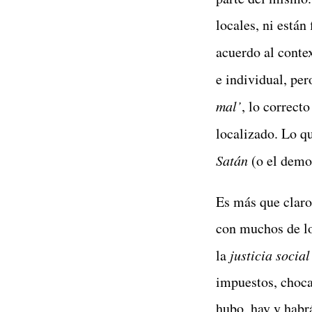
locales, ni está
acuerdo al contex
e individual, pe
mal’
, lo correct
localizado. Lo q
Satán
(o el demon
Es más que claro
con muchos de lo
la
justicia social
impuestos, choca
hubo, hay y habr