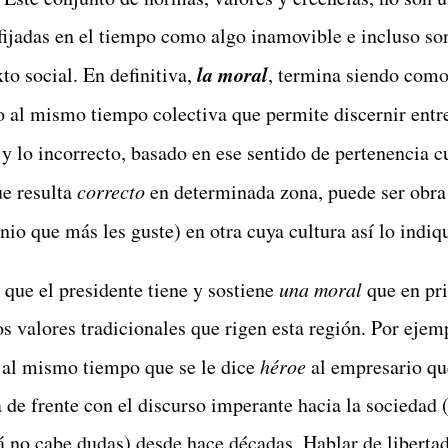
n fijadas en el tiempo como algo inamovible e incluso s
la moral
to social. En definitiva,
, termina siendo como
ro al mismo tiempo colectiva que permite discernir ent
o y lo incorrecto, basado en ese sentido de pertenencia c
ue resulta
correcto
en determinada zona, puede ser obr
io que más les guste) en otra cuya cultura así lo indiq
 que el presidente tiene y sostiene
una moral
que en pri
s valores tradicionales que rigen esta región. Por ejem
al mismo tiempo que se le dice
héroe
al empresario qu
 de frente con el discurso imperante hacia la sociedad 
á no cabe dudas) desde hace décadas. Hablar de libertad