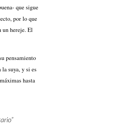
buena- que sigue
recto, por lo que
 un hereje. El
o su pensamiento
n la suya, y si es
s máximas hasta
ario”