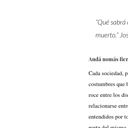
“Qué sabrá d
muerto.” Jo
Andá nomás fiera
Cada sociedad, p
costumbres que h
roce entre los di
relacionarse ent
entendidos por t
parte del mismo.