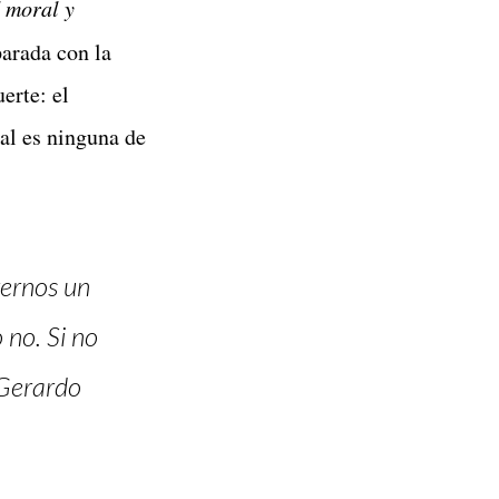
 moral y
parada con la
erte: el
al es ninguna de
rernos un
 no. Si no
 Gerardo