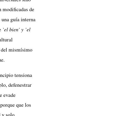
on modificadas de
 una guía interna
re
’el bien’ y ’el
ultural
a del mismísimo
ue.
ncipio tensiona
plo, defenestrar
e evade
(porque que los
 y solo