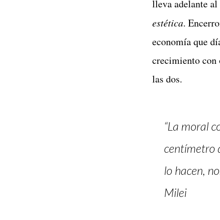
lleva adelante a
estética
. Encerro
economía que día
crecimiento con 
las dos.
“La moral c
centímetro 
lo hacen, n
Milei