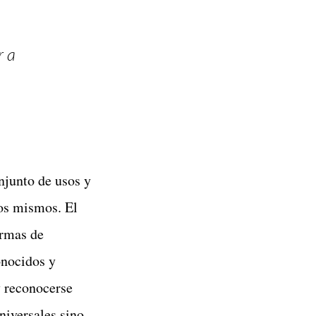
r a
njunto de usos y
los mismos. El
ormas de
onocidos y
y reconocerse
niversales sino