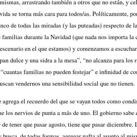
 mismas, arrastrando también a otros que no están, y ce
 vida se torna más cara para todos/as. Políticamente, p
anco de todas las miradas (y las puteadas) respecto de l
 familias durante la Navidad (que nada nos importa la c
 escenario en el que estamos) y comenzamos a escucha
pan dulce y una sidra a la mesa”, “no alcanza para los r
 “cuantas familias no pueden festejar” e infinidad de c
uscan vendernos una sensibilidad social que no tienen.
e agrega el recuerdo del que se vayan todos como cond
ne los nervios de punta a más de uno. El gobierno sabe 
r de tener que pasar agosto, tiene que pasar diciembre.
y busca, de todas formas, agregar nafta al asunto al m