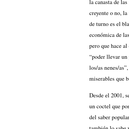
la canasta de las
creyente o no, la
de turno es el bl
económica de las
pero que hace al
“poder llevar un 
los/as nenes/as”,
miserables que b
Desde el 2001, s
un coctel que po
del saber popula
también lo sabe 