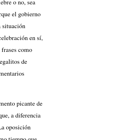
lebre o no, sea
orque el gobierno
a situación
elebración en sí,
r frases como
egalitos de
omentarios
imento picante de
que, a diferencia
 La oposición
ismo tiempo que