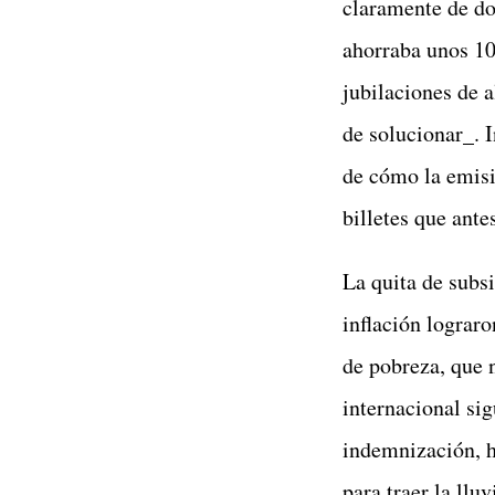
claramente de don
ahorraba unos 100
jubilaciones de 
de solucionar_. I
de cómo la emisi
billetes que ante
La quita de subsi
inflación lograro
de pobreza, que n
internacional sig
indemnización, ho
para traer la llu