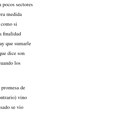
a pocos sectores
mera medida
y como si
 finalidad
 hay que sumarle
 que dice son
cuando los
o promesa de
ontrario) vino
asado se vio