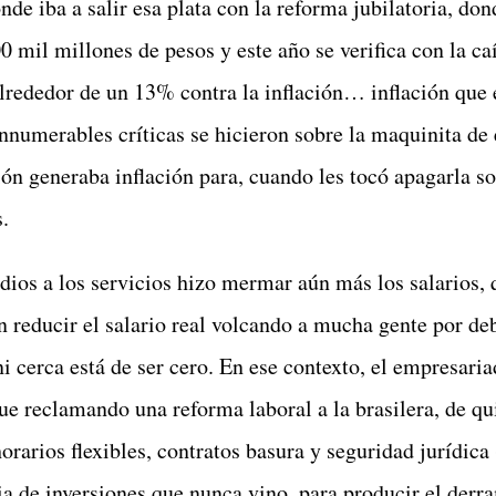
de iba a salir esa plata con la reforma jubilatoria, don
 mil millones de pesos y este año se verifica con la ca
alrededor de un 13% contra la inflación… inflación que 
nnumerables críticas se hicieron sobre la maquinita de e
ón generaba inflación para, cuando les tocó apagarla s
s.
dios a los servicios hizo mermar aún más los salarios, 
n reducir el salario real volcando a mucha gente por deb
i cerca está de ser cero. En ese contexto, el empresaria
ue reclamando una reforma laboral a la brasilera, de qu
rarios flexibles, contratos basura y seguridad jurídica 
via de inversiones que nunca vino, para producir el derr