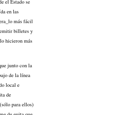
de el Estado se
ída en las
era_lo más fácil
mitir billetes y
olo hicieron más
que junto con la
ajo de la línea
do local e
ita de
(sólo para ellos)
ame de guita que